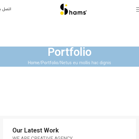
اتصل بن
Portfolio
Home
Portfolio
Netus eu mollis hac dignis
Our Latest Work